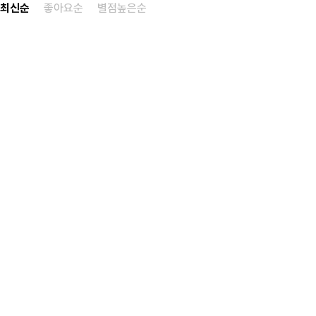
최신순
좋아요순
별점높은순
◀ 처음
◀ 이전
다음 ▶
마지막 ▶