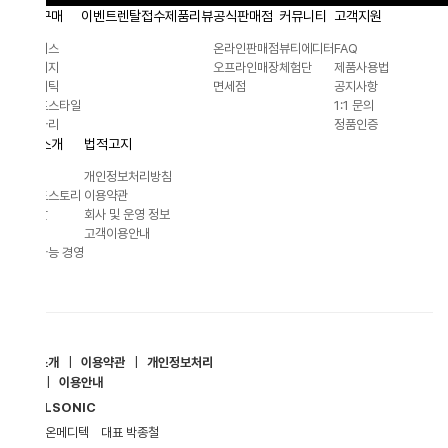
구매
이벤트
렌탈접수
제품리뷰
공식판매점
커뮤니티
고객지원
이스
온라인판매점
뷰티에디터
FAQ
리지
오프라인매장
체험단
제품사용법
메틱
면세점
공지사항
프스타일
1:1 문의
사리
정품인증
소개
법적고지
개인정보처리방침
드스토리
이용약관
말
회사 및 운영 정보
고객이용안내
능 경영
소개
|
이용약관
|
개인정보처리
|
이용안내
LSONIC
지온메디텍
대표 박종철